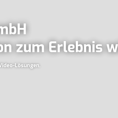
GmbH
on zum Erlebnis w
/Video-Lösungen.