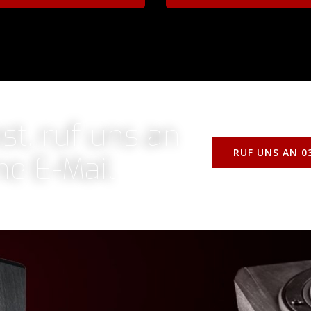
t, ruf uns an
RUF UNS AN 03
ne E-Mail