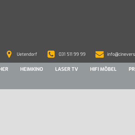
Uetendorf
031 511 99 99
info@cinever
CHER
HEIMKINO
LASER TV
HIFI MÖBEL
PR