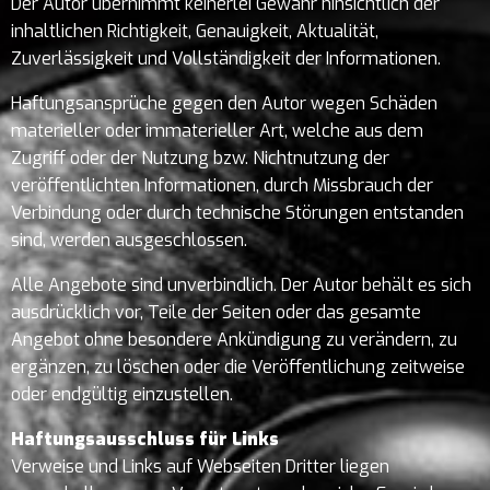
Der Autor übernimmt keinerlei Gewähr hinsichtlich der
inhaltlichen Richtigkeit, Genauigkeit, Aktualität,
Zuverlässigkeit und Vollständigkeit der Informationen.
Haftungsansprüche gegen den Autor wegen Schäden
materieller oder immaterieller Art, welche aus dem
Zugriff oder der Nutzung bzw. Nichtnutzung der
veröffentlichten Informationen, durch Missbrauch der
Verbindung oder durch technische Störungen entstanden
sind, werden ausgeschlossen.
Alle Angebote sind unverbindlich. Der Autor behält es sich
ausdrücklich vor, Teile der Seiten oder das gesamte
Angebot ohne besondere Ankündigung zu verändern, zu
ergänzen, zu löschen oder die Veröffentlichung zeitweise
oder endgültig einzustellen.
Haftungsausschluss für Links
Verweise und Links auf Webseiten Dritter liegen