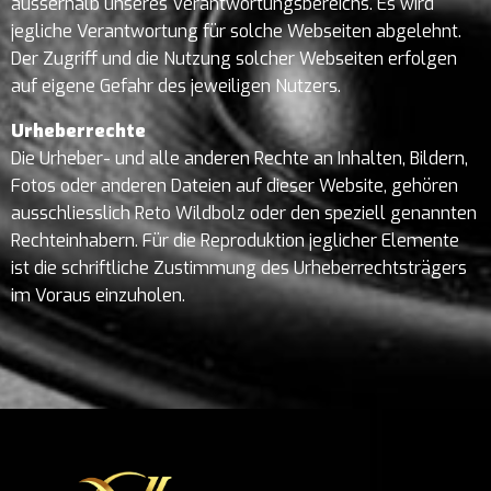
ausserhalb unseres Verantwortungsbereichs. Es wird
jegliche Verantwortung für solche Webseiten abgelehnt.
Der Zugriff und die Nutzung solcher Webseiten erfolgen
auf eigene Gefahr des jeweiligen Nutzers.
Urheberrechte
Die Urheber- und alle anderen Rechte an Inhalten, Bildern,
Fotos oder anderen Dateien auf dieser Website, gehören
ausschliesslich Reto Wildbolz oder den speziell genannten
Rechteinhabern. Für die Reproduktion jeglicher Elemente
ist die schriftliche Zustimmung des Urheberrechtsträgers
im Voraus einzuholen.