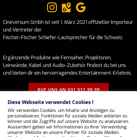
Cineversum Gmbh ist seit 1. März 2021 offizieller Importeur
und Vertreter der
Fischer-Fischer Schiefer-Lautsprecher für die Schweiz.
Ergänzende Produkte wie Fernseher, Projektoren,
Leinwände, Kabel und Audio-Zubehör findest du bei uns
und bieten dir ein hervorragendes Entertainment-Erlebnis.
RUF UNS AN 031 511 99 99
Diese Webseite verwendet Cookies !
Impressum
Wir verwenden Cookies, um Inhalte und Anzeigen zu
Datenschutz
personalisieren, Funktionen für soziale Medien anbieten zu
AGB's
können und die Zugriffe auf unsere Website zu analysieren.
Ausserdem geben wir Informationen zu Ihrer Verwendung
unserer Website an unsere Partner für soziale Medien,