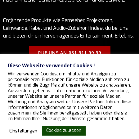
Ergänzende Produkte wie Fernseher, Projektoren,
Leinwände, Kabel und Audio-Zubehör findest du bei uns
und bieten dir ein hervorragendes Entertainment-Erlebnis.
RUF UNS AN 031 511 99 99
Diese Webseite verwendet Cookies !
Impressum
Wir verwenden Cookies, um Inhalte und Anzeigen zu
Datenschutz
personalisieren, Funktionen für soziale Medien anbieten zu
AGB's
können und die Zugriffe auf unsere Website zu analysieren.
Ausserdem geben wir Informationen zu Ihrer Verwendung
unserer Website an unsere Partner für soziale Medien,
Werbung und Analysen weiter. Unsere Partner führen diese
2025 All Rights Cineversum Gmbh |
Website erstellt und
Informationen möglicherweise mit weiteren Daten
zusammen, die Sie ihnen bereitgestellt haben oder die sie
gestaltet von honza.ch
im Rahmen Ihrer Nutzung der Dienste gesammelt haben.
website honza.ch
Cookies zulassen
Einstellungen