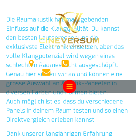
Zum
Inhalt
springen
Die Raumakustik hat massgebenden
Einfluss auf die Klangqualität. Du kannst
den besten Lautsprecher und die
exklusivste Elektronik einsetzen, aber das
volle Klangpotenzial wird wegen eines
Uetendorf
Tel. 031 511 99 99
schlechten Raumes nicht ausgeschöpft.
info@cineversum.ch
Genau hier setzen wir an und können eine
grosse Auswahl an Akustik-Paneelen in
diversen Farben und Formen bieten.
Auch möglich ist es, dass du verschiedene
Panels in deinem Raum testen und so einen
Direktvergleich erleben kannst.
Dank unserer langjährigen Erfahrung