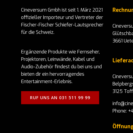
Rechnu
Cineversum Gmbh ist seit 1. März 2021
offizieller Importeur und Vertreter der
Fischer-Fischer Schiefer-Lautsprecher
Cinever
für die Schweiz.
Glütschb
3661 Uet
Ergänzende Produkte wie Fernseher,
Projektoren, Leinwände, Kabel und
Liefer
Audio-Zubehör findest du bei uns und
bieten dir ein hervorragendes
Cinever
Entertainment-Erlebnis.
Belpberg
3125 Tof
RUF UNS AN 031 511 99 99
info@cin
Phone: +4
Öffnung