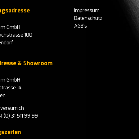
ngsadresse
Impressum
Datenschutz
AGB's
sum GmbH
achstrasse 100
endorf
adresse & Showroom
sum GmbH
strasse 14
fen
eversum.ch
1 (0) 31 511 99 99
szeiten